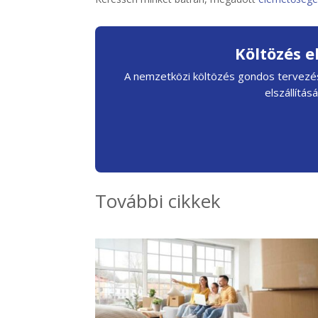
Költözés e
A nemzetközi költözés gondos tervezés
elszállítás
További cikkek