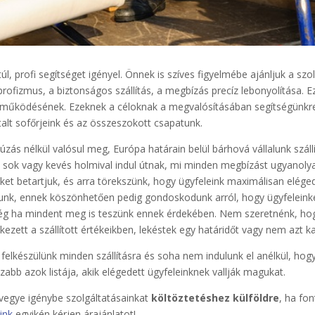
úl, profi segítséget igényel. Önnek is szíves figyelmébe ajánljuk a sz
ofizmus, a biztonságos szállítás, a megbízás precíz lebonyolítása. Ez 
t működésének. Ezeknek a céloknak a megvalósításában segítségünkre
alt sofőrjeink és az összeszokott csapatunk.
úzás nélkül valósul meg, Európa határain belül bárhová vállalunk szál
al, sok vagy kevés holmival indul útnak, mi minden megbízást ugyanol
őket betartjuk, és arra törekszünk, hogy ügyfeleink maximálisan elége
ítunk, ennek köszönhetően pedig gondoskodunk arról, hogy ügyfelein
ég ha mindent meg is teszünk ennek érdekében. Nem szeretnénk, hogy
ezett a szállított értékeikben, lekéstek egy határidőt vagy nem azt ka
 felkészülünk minden szállításra és soha nem indulunk el anélkül, ho
bb azok listája, akik elégedett ügyfeleinknek vallják magukat.
vegye igénybe szolgáltatásainkat
költöztetéshez külföldre
, ha fo
ink
egyikén kérjen árajánlatot!