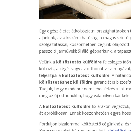
Egy egész életet átköltöztetni országhatárokon t
ajánlunk, az a kiszámíthatóság, a magas szintű pr
szolgáltatással, köszönhetően cégünk olajozot
passzoló járművekből álló gépparkunk, a tapaszt
Velünk a
költöztetés külföldre
felesleges időh
költözik, a cégét vagy az otthonát viszi magáv
teljesítjük a
költöztetést külföldre
. A határid
költöztetéshez külföldre
garanciát is biztos
Tudjuk, hogy mindenre nem lehet felkészülni, m
meg az új otthonukba, hogy valamilyen kár keletk
A
költöztetést külföldre
fix árakon végezzük,
át aprólékosan. Ennek köszönhetően egyre hossza
Forduljon bizalommal költöztető cégünkhöz, és 
Keressen minket bátran, megadott
elérhetősége