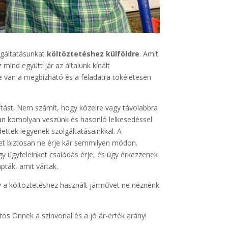
olgáltatásunkat
költöztetéshez külföldre
. Amit
mind együtt jár az általunk kínált
 van a megbízható és a feladatra tökéletesen
lítást. Nem számít, hogy közelre vagy távolabbra
yan komolyan veszünk és hasonló lelkesedéssel
dettek legyenek szolgáltatásainkkal. A
ket biztosan ne érje kár semmilyen módon.
 ügyfeleinket csalódás érje, és úgy érkezzenek
pták, amit vártak.
gy a költöztetéshez használt járművet ne néznénk
ntos Önnek a színvonal és a jó ár-érték arány!