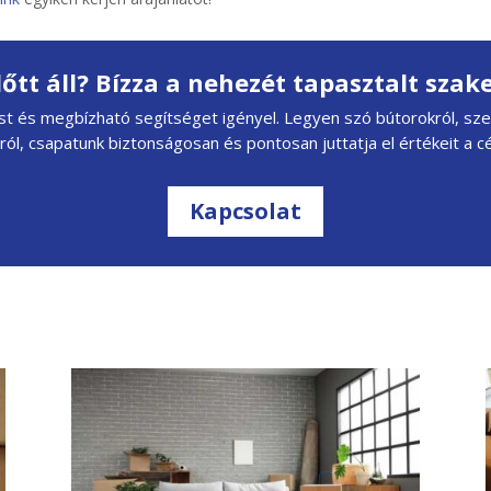
lőtt áll? Bízza a nehezét tapasztalt sza
t és megbízható segítséget igényel. Legyen szó bútorokról, szem
áról, csapatunk biztonságosan és pontosan juttatja el értékeit a c
Kapcsolat