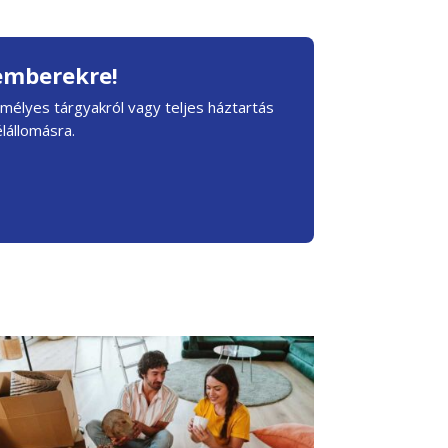
kemberekre!
élyes tárgyakról vagy teljes háztartás
élállomásra.