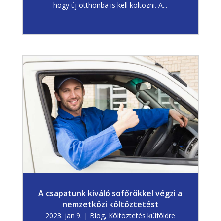
hogy új otthonba is kell költözni. A...
A csapatunk kiváló sofőrökkel végzi a
nemzetközi költöztetést
2023. jan 9.
|
Blog
,
Költöztetés külföldre