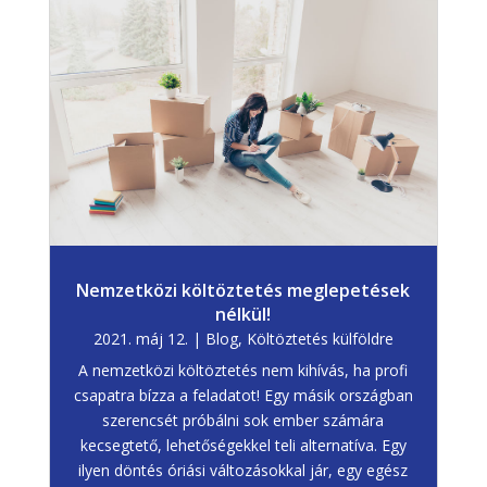
Nemzetközi költöztetés meglepetések
nélkül!
2021. máj 12.
|
Blog
,
Költöztetés külföldre
A nemzetközi költöztetés nem kihívás, ha profi
csapatra bízza a feladatot! Egy másik országban
szerencsét próbálni sok ember számára
kecsegtető, lehetőségekkel teli alternatíva. Egy
ilyen döntés óriási változásokkal jár, egy egész