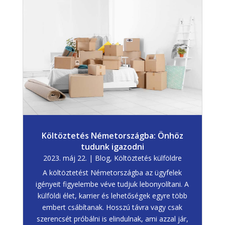
Költöztetés Németországba: Önhöz
tudunk igazodni
2023. máj 22.
|
Blog
,
Költöztetés külföldre
A költöztetést Németországba az ügyfelek
igényeit figyelembe véve tudjuk lebonyolítani. A
külföldi élet, karrier és lehetőségek egyre több
embert csábítanak. Hosszú távra vagy csak
szerencsét próbálni is elindulnak, ami azzal jár,