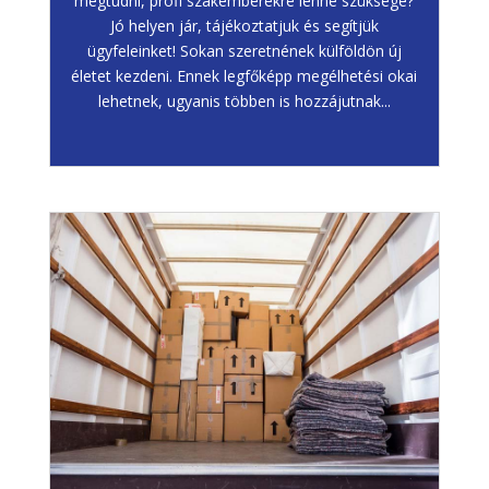
megtudni, profi szakemberekre lenne szüksége?
Jó helyen jár, tájékoztatjuk és segítjük
ügyfeleinket! Sokan szeretnének külföldön új
életet kezdeni. Ennek legfőképp megélhetési okai
lehetnek, ugyanis többen is hozzájutnak...