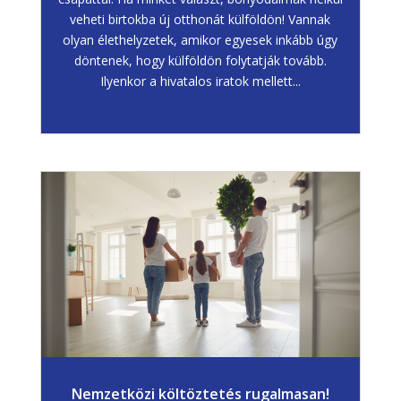
veheti birtokba új otthonát külföldön! Vannak
olyan élethelyzetek, amikor egyesek inkább úgy
döntenek, hogy külföldön folytatják tovább.
Ilyenkor a hivatalos iratok mellett...
Nemzetközi költöztetés rugalmasan!