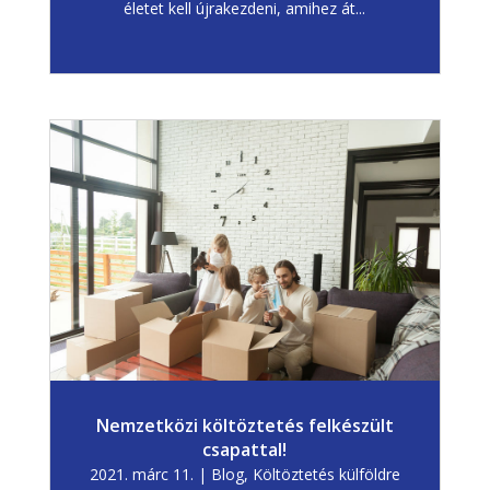
életet kell újrakezdeni, amihez át...
Nemzetközi költöztetés felkészült
csapattal!
2021. márc 11.
|
Blog
,
Költöztetés külföldre